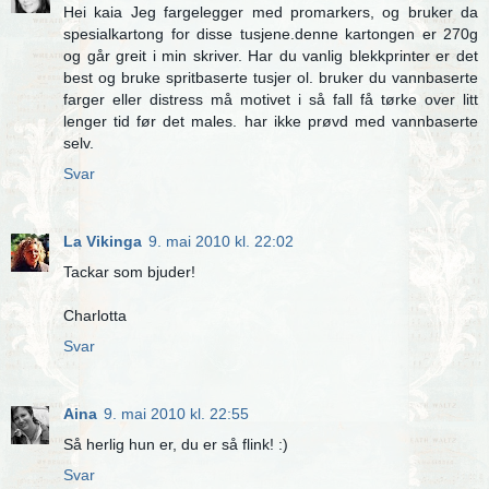
Hei kaia Jeg fargelegger med promarkers, og bruker da
spesialkartong for disse tusjene.denne kartongen er 270g
og går greit i min skriver. Har du vanlig blekkprinter er det
best og bruke spritbaserte tusjer ol. bruker du vannbaserte
farger eller distress må motivet i så fall få tørke over litt
lenger tid før det males. har ikke prøvd med vannbaserte
selv.
Svar
La Vikinga
9. mai 2010 kl. 22:02
Tackar som bjuder!
Charlotta
Svar
Aina
9. mai 2010 kl. 22:55
Så herlig hun er, du er så flink! :)
Svar