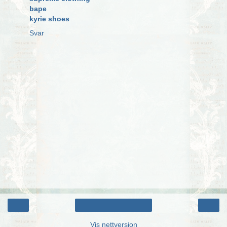
bape
kyrie shoes
Svar
‹
›
Startsiden
Vis nettversjon