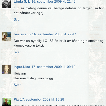
Linda S. L
16. september 2009 kl. 21:48
guri så nydelig denne va! herlige detaljer og farger...så fint
det båndet var og :)
Svar
bestevenn
16. september 2009 kl. 22:47
Det var en nydelig LO. Så fin bruk av bånd og blomster og
kjempekoselig tekst.
Svar
Inger-Lise
17. september 2009 kl. 09:19
Heisann
Har noe til deg i min blogg
Svar
Pia
17. september 2009 kl. 15:28
Dån dån hvor er det nydeligt, rålækre detaljer og fine farver