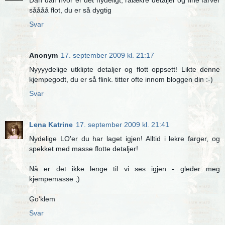
såååå flot, du er så dygtig
Svar
Anonym
17. september 2009 kl. 21:17
Nyyyydelige utklipte detaljer og flott oppsett! Likte denne
kjempegodt, du er så flink. titter ofte innom bloggen din :-)
Svar
Lena Katrine
17. september 2009 kl. 21:41
Nydelige LO'er du har laget igjen! Alltid i lekre farger, og
spekket med masse flotte detaljer!
Nå er det ikke lenge til vi ses igjen - gleder meg
kjempemasse ;)
Go'klem
Svar