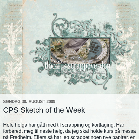
SØNDAG 30. AUGUST 2009
CPS Sketch of the Week
Hele helga har gått med til scrapping og kortlaging. Har
forberedt meg til neste helg, da jeg skal holde kurs på messa
på Fredheim. Ellers så har jeg scrappet noen nye papirer, en